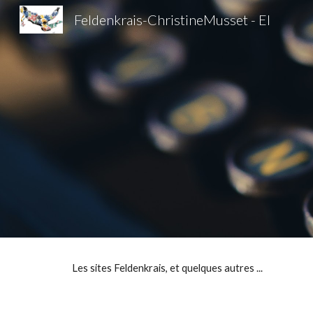
Feldenkrais-ChristineMusset - EI
Sk
Les sites Feldenkrais, et quelques autres ...