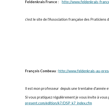
Feldenkrais France
 :    
http://www.feldenkrais-franc
c'est le site de l'Association française des Praticiens 
François Combeau
 : 
http://www.feldenkrais-au-pre
Il est mon professeur  depuis une trentaine d'année et
Si vous pratiquez régulièrement je vous invite à vous 
present.com/edition/k7/DSP_k7_index.cfm