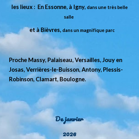
les lieux : En Essonne, à Igny,
dans une très belle
salle
et à Bièvres,
dans un magnifique parc
P
roche Massy, Palaiseau, Versailles, Jouy en
Josas, Verri
è
res-le-
B
uisson, Antony, Plessis-
Robinson, Clamart, Boulogne.
De janvier
2026