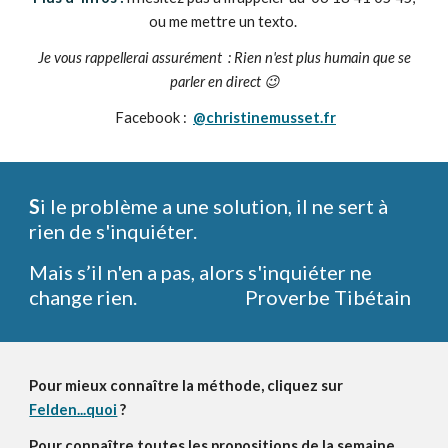
ou me mettre un texto.
Je
vous rappellerai assurément
:
Rien n'est plus humain que
s
e
parler en direct 😉
Facebook :
@christinemusset.fr
S
i le problème a une solution, il ne sert à
rien de s'inquiéter.
Mais s’il n'en a pas, alors s'inquiéter ne
change rien.
Proverbe Tibétain
Pour mieux connaître la méthode, cliquez sur
Felden...quoi
?
Pour connaître toutes les propositions de la semaine,