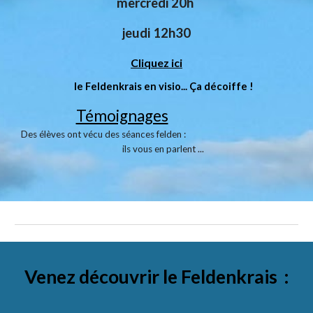
mercredi 20h
jeudi 12h30
Cliquez ici
le Feldenkrais en visio... Ça décoiffe !
Témoignages
Des élèves ont vécu des séances felden :
ils vous en parlent ...
Venez découvrir le Feldenkrais :