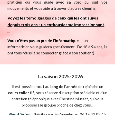
praticien qui vous guide avec sa voix, qui suit vos
mouvements et vous aide à trouver d'autres chemins.
Voyez les témoignages de ceux qui les ont suivis
depuis
trois ans
: un enthousiasme impressionnant
...
Vous n'êtes pas un pro de l'informatique
:
un
informaticien vous guidera gratuitement . De 18 à 94 ans, ils
ont tous réussi à se connecter grâce à son soutien :)
La saison 202
5
-202
6
Il est possible
tout au long de l'année
de rejoindre un
cours collectif,
sous réserve d'inscription préalable et d'un
entretien téléphonique avec Christine Musset, qui vous
proposera le groupe proche de chez vous...
Plus d 'infos :
n’hésitez pas à m'appeler au 06 18 41 05 45,