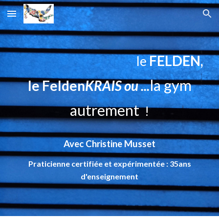
Skip to main content
Skip to navigation
FELDEN,
le
l
a gym
le
F
elden
KRAIS ou ...
autrement
!
Avec Christine Musset
Praticienne certifiée et expérimentée : 35ans
d'enseignement